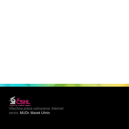
Všechna práva vyhrazena. Internet
servis:
MUDr. Marek Uhrin
.