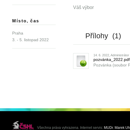
Váš výbor
Místo, čas
Praha
Přílohy (1)
3. - 5. listopad 2022
14. 6. 2022, Administrátor
pozvánka_2022.pdf
Pozvánka (soubor 
Všechna práva vyhrazena. Internet servis:
MUDr. Marek Uh