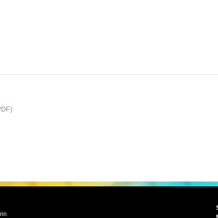
PDF)
rin
.