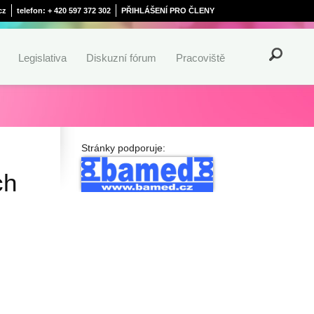
cz
telefon: + 420 597 372 302
PŘIHLÁŠENÍ PRO ČLENY
Legislativa
Diskuzní fórum
Pracoviště
Stránky podporuje:
ch