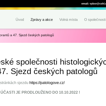
email: vybor@cshl.
Úvod
Zprávy a akce
Volná místa
O společnosti
borantů a 47. Sjezd českých patologů
ské společnosti histologický
47. Sjezd českých patologů
a stránkách sjezdu
https://patologove.cz/
 ÚČASTI JE PRODLOUŽENO DO 10.10.2022 !