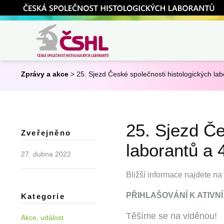
ČSHL
Česká společnost
Zprávy a akce
> 25. Sjezd České společnosti histologických la
histologických
laborantů
25. Sjezd Če
Zveřejněno
laborantů a 
27. dubna 2022
Bližší informace najdete n
PŘIHLAŠOVÁNÍ K ATIVNÍ
Kategorie
Těšíme se na viděnou!
Akce, událost