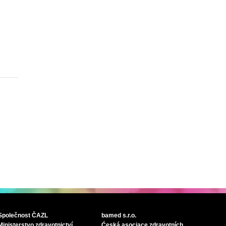
Společnost ČAZL
bamed s.r.o.
Ministerstvo zdravotnictví
Ćeská asociace zdravotních